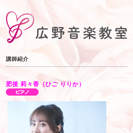
講師紹介
肥後 莉々香（ひご りりか）