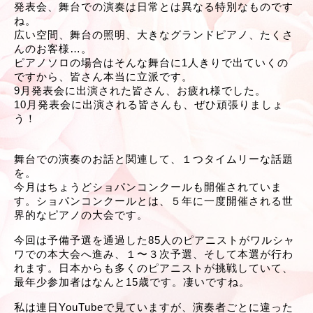
発表会、舞台での演奏は日常とは異なる特別なものです
ね。
広い空間、舞台の照明、大きなグランドピアノ、たくさ
んのお客様…。
ピアノソロの場合はそんな舞台に1人きりで出ていくの
ですから、皆さん本当に立派です。
9月発表会に出演された皆さん、お疲れ様でした。
10月発表会に出演される皆さんも、ぜひ頑張りましょ
う！
舞台での演奏のお話と関連して、１つタイムリーな話題
を。
今月はちょうどショパンコンクールも開催されていま
す。ショパンコンクールとは、５年に一度開催される世
界的なピアノの大会です。
今回は予備予選を通過した85人のピアニストがワルシャ
ワでの本大会へ進み、１〜３次予選、そして本選が行わ
れます。日本からも多くのピアニストが挑戦していて、
最年少参加者はなんと15歳です。凄いですね。
私は連日YouTubeで見ていますが、演奏者ごとに違った